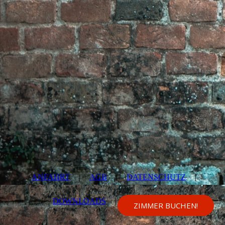
ANFAHRT
|
AGB
|
DATENSCHUTZ
|
DOWNLOADS
|
IMPRESSUM
ZIMMER BUCHEN!