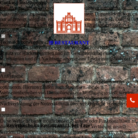
Cookie-Einstellungen
Diese Webseite verwendet Cookies, um Besuchern ein optimales
Nutzererlebnis zu bieten. Bestimmte Inhalte von Drittanbietern werden
nur angezeigt, wenn die entsprechende Option aktiviert ist. Die
Datenverarbeitung kann dann auch in einem Drittland erfolgen.
Weitere Informationen hierzu in der Datenschutzerklärung.
Technisch notwendige
RESTAURANT
Diese Cookies sind zum Betrieb der Webseite notwendig, z.B. zum
Schutz vor Hackerangriffen und zur Gewährleistung eines
konsistenten und der Nachfrage angepassten Erscheinungsbilds der
Seite.
Analytische
Diese Cookies werden verwendet, um das Nutzererlebnis weiter zu
optimieren. Hierunter fallen auch Statistiken, die dem
Webseitenbetreiber von Drittanbietern zur Verfügung gestellt werden,
sowie die Ausspielung von personalisierter Werbung durch die
Nachverfolgung der Nutzeraktivität über verschiedene Webseiten.
Drittanbieter-Inhalte
Diese Webseite bietet möglicherweise Inhalte oder Funktionalitäten an,
Revierküche im Restaurant "Über Tage"
die von Drittanbietern eigenverantwortlich zur Verfügung gestellt
werden. Diese Drittanbieter können eigene Cookies setzen, z.B. um
die Nutzeraktivität zu verfolgen oder ihre Angebote zu personalisieren