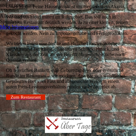
und zu optimieren.
Unser Motto: Feine Hausmannskost mit mediterranem Akzent.
Ablehnen
Alle akzeptieren
Wir sind ein Hotel mitten im Ruhrgebiet. Das soll auch in
Speichern
unserem Restaurant deutlich werden. Ja zu einer kleinen, feinen
Mehr Informationen
Karte mit saisonal wechselnden Gerichten, die noch wirklich
gekocht werden. Nein zu Imponiergehabe und Fertigprodukten.
Wir bieten Ihnen eine frische und ehrliche (Revier-)Küche mit
mediterranem Einschlag, ohne teuren Schnickschnack, und
Klassiker aus der Zeit, als der Begriff bürgerliche Küche noch
Qualität verhieß.
Ob feierliches Bankett, eine Geburtstagsfeier oder ge­müt­lich­e
Runde im Restaurant – wir möchten, dass Sie sich wohlfühlen.
Gepflegtes Bier vom Fass und ausgesuchte Weine in einem
guten Preis-Leistungsverhältnis runden unser Angebot ab.
Zum Restaurant