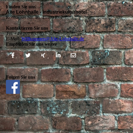
Finden Sie uns
Alte Lohnhalle - Industriekulturhotel
Rotthauser Str. 40, 45309 Essen
Kontaktieren Sie uns
Tel: +49 201 857 657 70
E-Mail:
Willkommen@Alte-Lohnhalle.de
Empfehlen Sie uns weiter
Folgen Sie uns